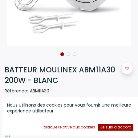
BATTEUR MOULINEX ABM11A30
200W - BLANC
Référence:
ABM11A30
(0 avis)
Nous utilisons des cookies pour vous fournir une meilleure
expérience utilisateur.
Batteur MOULINEX
-
Puissance:
200 watts
- Nombre
de Vitesses:
2 Vitesses + turbo
- Bouton « joystick »
-
Voltage: 230 V - Fouets métalliques - Malaxeurs
Politique relative aux cookies
Je suis d'accord
plastiques - Enrouleur cordon - Couleur: Blanc - Garantie: 1
an