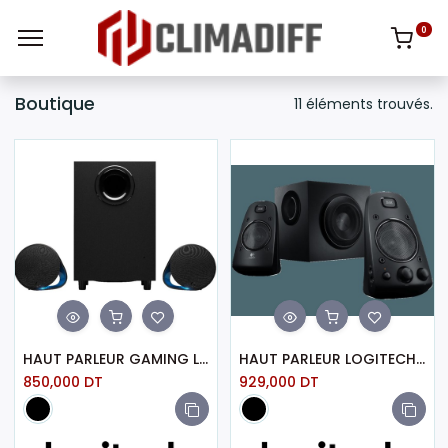
0
Boutique
11 éléments trouvés.
HAUT PARLEUR GAMING LOGITECH G560 LIGHTSYNC - Noir (980-001302)
HAUT PARLEUR LOGITECH SYSTEM Z623 NOIR
850,000
DT
929,000
DT