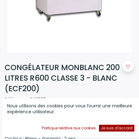
CONGÉLATEUR MONBLANC 200
LITRES R600 CLASSE 3 - BLANC
(ECF200)
Référence:
ECF200
Nous utilisons des cookies pour vous fournir une meilleure
(0 avis)
expérience utilisateur.
Congélateur MONBLANC 200 Litres R600 CLASSE 3 -
Congélateur Horizontal MONTBLANC ECF 200 - Volume
Politique relative aux cookies
Je suis d'accord
Brut:200 Litres - Dimensions (HxLxP): 94 x 63 x 72 cm -
Couleur : Blanc - Garantie : 2 ans.