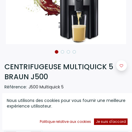
CENTRIFUGEUSE MULTIQUICK 5
BRAUN J500
Référence:
J500 Multiquick 5
(0 avis)
Nous utilisons des cookies pour vous fournir une meilleure
IdentityCollection Juicer 900W 2 Vitesses Tamis Disque En
expérience utilisateur.
Inox Bec Anti Gouttes
929,000
DT
Politique relative aux cookies
Je suis d'accord