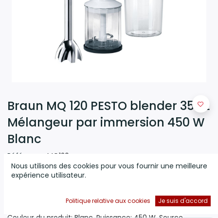
Braun MQ 120 PESTO blender 350 L
Mélangeur par immersion 450 W
Blanc
Référence:
MQ120
Nous utilisons des cookies pour vous fournir une meilleure
(0 avis)
expérience utilisateur.
Braun MQ 120 PESTO. Capacité du bol: 350 L, Vitesse de
rotation (max): 12500 tr/min, Capacité du conteneur
Politique relative aux cookies
Je suis d'accord
d'alimentation: 600 L. Type: Mélangeur par immersion,
Couleur du produit: Blanc. Puissance: 450 W, Source