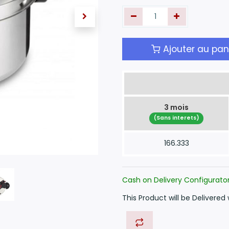
Ajouter au pan
3 mois
(Sans interets)
166.333
Cash on Delivery Configurato
This Product will be Delivered 