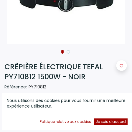
CRÊPIÈRE ÉLECTRIQUE TEFAL
PY710812 1500W - NOIR
Référence:
PY710812
(0 avis)
Nous utilisons des cookies pour vous fournir une meilleure
Crêpière Électrique TEFAL - Puissance: 1500 Watts - 5
expérience utilisateur.
Vitesses de cuisson - Surface de la plaque chauffante: 35
cm - Revêtement antiadhésif - Thermostat réglable -
Indicateur thermo-spot - Compatible lave vaisselle - Poids:
Politique relative aux cookies
Je suis d'accord
2.72 kg - Couleur: Noir - Garantie: 1 an